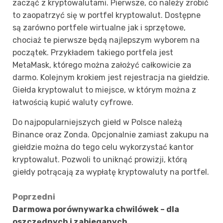
zacząć z kryptowalutami. Pierwsze, co należy zrobić
to zaopatrzyć się w portfel kryptowalut. Dostępne
są zarówno portfele wirtualne jak i sprzętowe,
chociaż te pierwsze będą najlepszym wyborem na
początek. Przykładem takiego portfela jest
MetaMask, którego można założyć całkowicie za
darmo. Kolejnym krokiem jest rejestracja na giełdzie.
Giełda kryptowalut to miejsce, w którym można z
łatwością kupić waluty cyfrowe.
Do najpopularniejszych giełd w Polsce należą
Binance oraz Zonda. Opcjonalnie zamiast zakupu na
giełdzie można do tego celu wykorzystać kantor
kryptowalut. Pozwoli to uniknąć prowizji, którą
giełdy potrącają za wypłatę kryptowaluty na portfel.
Zobacz
Poprzedni
Darmowa porównywarka chwilówek – dla
wpisy
oszczędnych i zabieganych