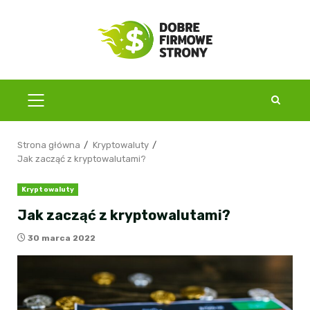
Przejdź
do
treści
MENU
GŁÓWNE
Strona główna
Kryptowaluty
Jak zacząć z kryptowalutami?
Kryptowaluty
Jak zacząć z kryptowalutami?
30 marca 2022