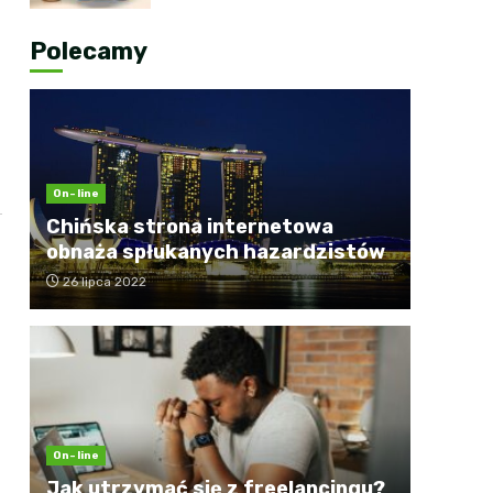
Polecamy
On-line
Chińska strona internetowa
obnaża spłukanych hazardzistów
26 lipca 2022
On-line
Jak utrzymać się z freelancingu?