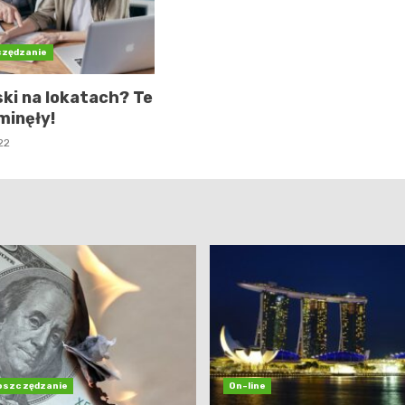
czędzanie
ski na lokatach? Te
minęły!
22
 oszczędzanie
On-line