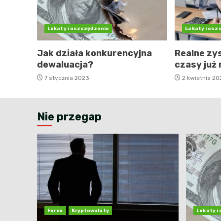
Lokaty i oszczędzanie
Lokaty i osz
Jak działa konkurencyjna
Realne zy
dewaluacja?
czasy już 
7 stycznia 2023
2 kwietnia 20
Nie przegap
Forex
Kryptowaluty
Lokaty i