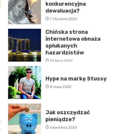
konkurencyjna
dewaluacja?
7 stycznia 2023
Chińska strona
internetowa obnaża
spłukanych
hazardzistów
i
26 lipca 2022
Hype na markę Stussy
8 maja 2022
Jak oszczędzać
pieniądze?
y
6 kwietnia 2022
y