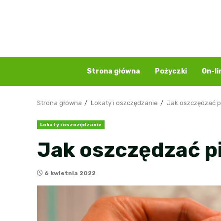
Przejdź
do
treści
Strona główna
Pożyczki
On-li
Strona główna
Lokaty i oszczędzanie
Jak oszczędzać p
Lokaty i oszczędzanie
Jak oszczędzać p
6 kwietnia 2022