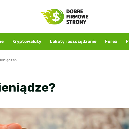
ne
Kryptowaluty
Lokaty i oszczędzanie
Forex
P
ieniądze?
ieniądze?