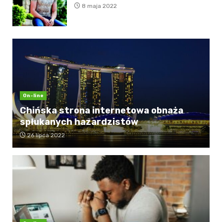
8 maja 2022
On-line
Chińska strona internetowa obnaża
spłukanych hazardzistów
26 lipca 2022